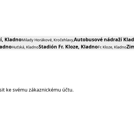
í, Kladno
Autobusové nádraží Klad
Milady Horákové, Kročehlavy,
ladno
Stadión Fr. Kloze, Kladno
Zi
Huťská, Kladno
Fr. Kloze, Kladno
ásit ke svému zákaznickému účtu.