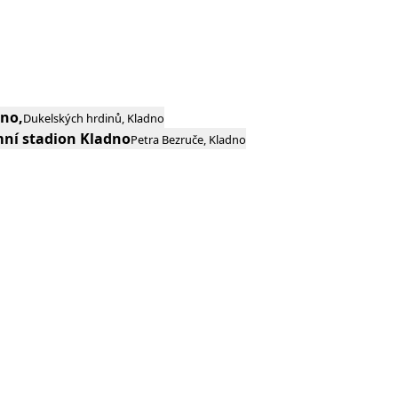
no,
Dukelských hrdinů, Kladno
mní stadion Kladno
Petra Bezruče, Kladno