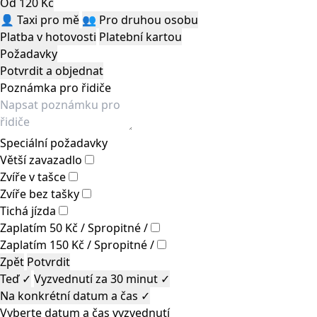
Od 120 Kč
👤
Taxi pro mě
👥
Pro druhou osobu
Platba v hotovosti
Platební kartou
Požadavky
Potvrdit a objednat
Poznámka pro řidiče
Speciální požadavky
Větší zavazadlo
Zvíře v tašce
Zvíře bez tašky
Tichá jízda
Zaplatím 50 Kč / Spropitné /
Zaplatím 150 Kč / Spropitné /
Zpět
Potvrdit
Teď
✓
Vyzvednutí za 30 minut
✓
Na konkrétní datum a čas
✓
Vyberte datum a čas vyzvednutí