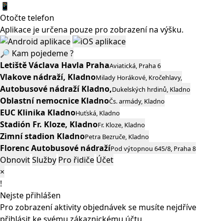
📱
Otočte telefon
Aplikace je určena pouze pro zobrazení na výšku.
🔎
Kam pojedeme ?
Letiště Václava Havla Praha
Aviatická, Praha 6
Vlakove nádraží, Kladno
Milady Horákové, Kročehlavy,
Autobusové nádraží Kladno,
Dukelských hrdinů, Kladno
Oblastní nemocnice Kladno
Čs. armády, Kladno
EUC Klinika Kladno
Huťská, Kladno
Stadión Fr. Kloze, Kladno
Fr. Kloze, Kladno
Zimní stadion Kladno
Petra Bezruče, Kladno
Florenc Autobusové nádraží
Pod výtopnou 645/8, Praha 8
Obnovit
Služby
Pro řidiče
Účet
×
!
Nejste přihlášen
Pro zobrazení aktivity objednávek se musíte nejdříve
přihlásit ke svému zákaznickému účtu.