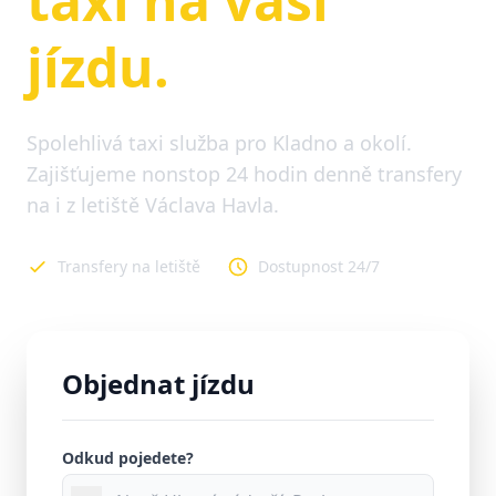
taxi na vaši
jízdu.
Spolehlivá taxi služba pro Kladno a okolí.
Zajišťujeme nonstop 24 hodin denně transfery
na i z letiště Václava Havla.
Transfery na letiště
Dostupnost 24/7
Objednat jízdu
Odkud pojedete?