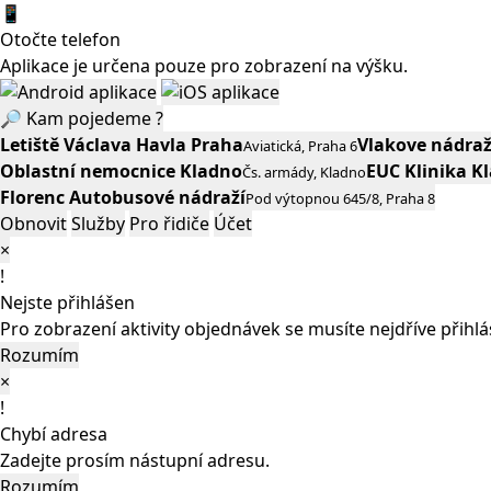
📱
Otočte telefon
Aplikace je určena pouze pro zobrazení na výšku.
🔎
Kam pojedeme ?
Letiště Václava Havla Praha
Vlakove nádraž
Aviatická, Praha 6
Oblastní nemocnice Kladno
EUC Klinika K
Čs. armády, Kladno
Florenc Autobusové nádraží
Pod výtopnou 645/8, Praha 8
Obnovit
Služby
Pro řidiče
Účet
×
!
Nejste přihlášen
Pro zobrazení aktivity objednávek se musíte nejdříve přihl
Rozumím
×
!
Chybí adresa
Zadejte prosím nástupní adresu.
Rozumím