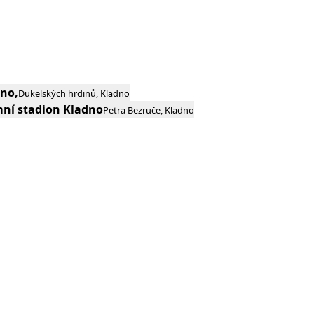
no,
Dukelských hrdinů, Kladno
mní stadion Kladno
Petra Bezruče, Kladno