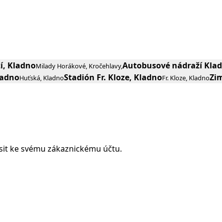
í, Kladno
Autobusové nádraží Klad
Milady Horákové, Kročehlavy,
ladno
Stadión Fr. Kloze, Kladno
Zi
Huťská, Kladno
Fr. Kloze, Kladno
ásit ke svému zákaznickému účtu.