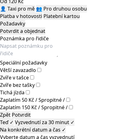
Od 120 Kč
👤
Taxi pro mě
👥
Pro druhou osobu
Platba v hotovosti
Platební kartou
Požadavky
Potvrdit a objednat
Poznámka pro řidiče
Speciální požadavky
Větší zavazadlo
Zvíře v tašce
Zvíře bez tašky
Tichá jízda
Zaplatím 50 Kč / Spropitné /
Zaplatím 150 Kč / Spropitné /
Zpět
Potvrdit
Teď
✓
Vyzvednutí za 30 minut
✓
Na konkrétní datum a čas
✓
Vyberte datum a čas vyzvednutí