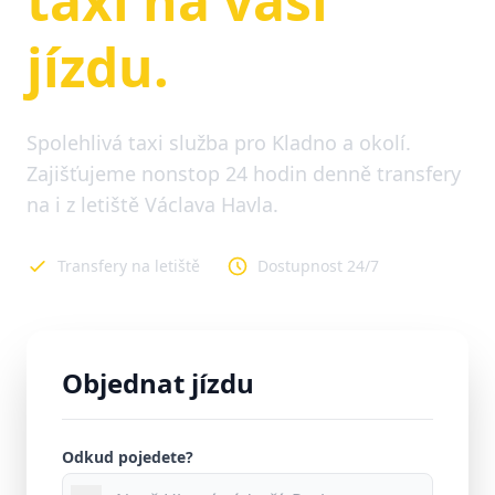
taxi na vaši
jízdu.
Spolehlivá taxi služba pro Kladno a okolí.
Zajišťujeme nonstop 24 hodin denně transfery
na i z letiště Václava Havla.
Transfery na letiště
Dostupnost 24/7
Objednat jízdu
Odkud pojedete?