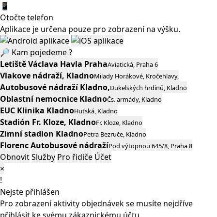
📱
Otočte telefon
Aplikace je určena pouze pro zobrazení na výšku.
🔎
Kam pojedeme ?
Letiště Václava Havla Praha
Aviatická, Praha 6
Vlakove nádraží, Kladno
Milady Horákové, Kročehlavy,
Autobusové nádraží Kladno,
Dukelských hrdinů, Kladno
Oblastní nemocnice Kladno
Čs. armády, Kladno
EUC Klinika Kladno
Huťská, Kladno
Stadión Fr. Kloze, Kladno
Fr. Kloze, Kladno
Zimní stadion Kladno
Petra Bezruče, Kladno
Florenc Autobusové nádraží
Pod výtopnou 645/8, Praha 8
Obnovit
Služby
Pro řidiče
Účet
×
!
Nejste přihlášen
Pro zobrazení aktivity objednávek se musíte nejdříve
přihlásit ke svému zákaznickému účtu.